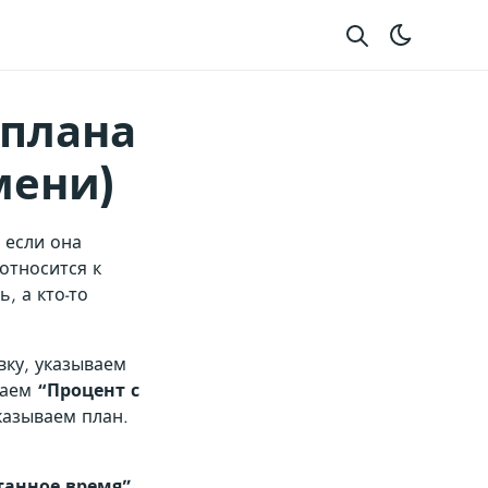
 плана
мени)
 если она
относится к
, а кто-то
вку, указываем
раем
“Процент с
казываем план.
танное время”
.