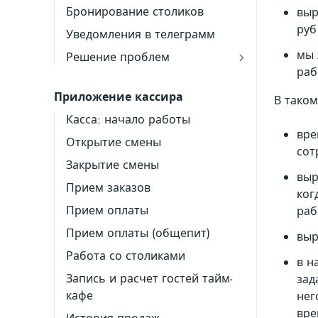
Бронирование столиков
выр
руб
Уведомления в телеграмм
мы 
Решение проблем
раб
Приложение кассира
В таком
Касса: начало работы
вре
Открытие смены
сот
Закрытие смены
выр
Прием заказов
ког
Прием оплаты
раб
Прием оплаты (общепит)
выр
Работа со столиками
в н
Запись и расчет гостей тайм-
зад
кафе
нег
вре