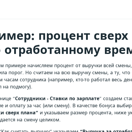
имер: процент сверх
о отработанному вре
ом примере начисляем процент от выручки всей смены,
ла порог. Но считаем на всю выручку смены, а ту, что 
 часам сотрудника (например, кто-то работал весь день
 на подмогу).
нице “
Сотрудники - Ставки по зарплате
” создаем ста
е и оплату за час (или смену). В качестве бонуса выби
и сверх плана”
и указываем размер процента, ниже у
дается на смену целиком.
“Как считать выручку” указываем
“Выручка за отрабо