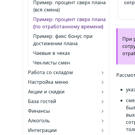
Пример: процент сверх плана
(вся смена)
Пример: процент сверх плана
(по отработанному времени)
Пример: фикс бонус при
При 
достижении плана
сотр
Чаевые в чеках
отра
Чек-листы смен
Работа со складом
Рассмо
Настройка меню
ука
Акции и скидки
сме
База гостей
бы
Финансы
вых
Алкоголь
сот
тол
Интеграции