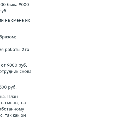
6:00 была 9000
руб.
ли на смене их
образом:
мя работы 2-го
 от 9000 руб,
сотрудник снова
500 руб.
ана. План
ть смены, на
работанному
с, так как он