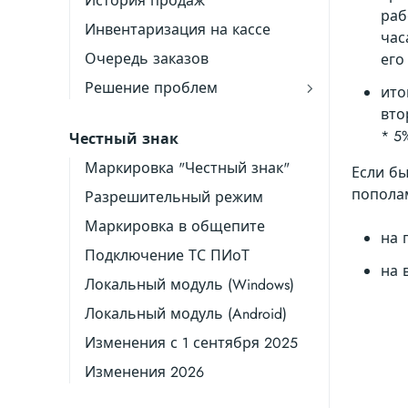
История продаж
раб
Инвентаризация на кассе
час
Очередь заказов
его
Решение проблем
ито
вто
* 5
Честный знак
Маркировка "Честный знак"
Если бы
пополам
Разрешительный режим
Маркировка в общепите
на 
Подключение ТС ПИоТ
на 
Локальный модуль (Windows)
Локальный модуль (Android)
Изменения с 1 сентября 2025
Изменения 2026