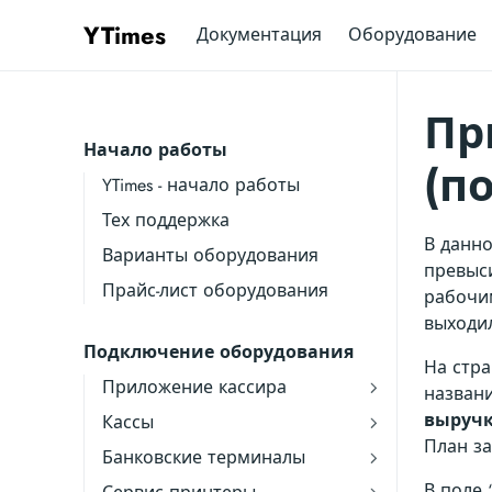
YTimes
Документация
Оборудование
Пр
Начало работы
(п
YTimes - начало работы
Тех поддержка
В данн
Варианты оборудования
превыси
Прайс-лист оборудования
рабочим
выходил
Подключение оборудования
На стра
Приложение кассира
названи
выручк
Кассы
План за
Банковские терминалы
В поле 