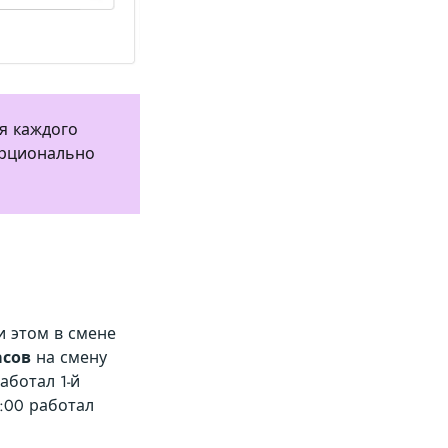
я каждого
орционально
и этом в смене
асов
на смену
аботал 1-й
6:00 работал