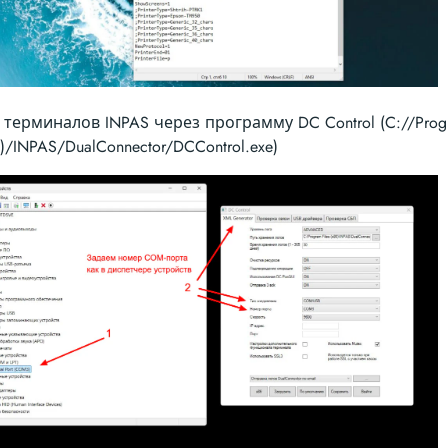
 терминалов INPAS через программу DC Control (C://Progra
6)/INPAS/DualConnector/DCControl.exe)