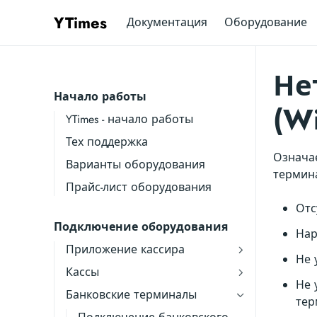
YTimes
Документация
Оборудование
Не
Начало работы
(W
YTimes - начало работы
Тех поддержка
Означа
Варианты оборудования
термин
Прайс-лист оборудования
Отс
Подключение оборудования
Нар
Приложение кассира
Не 
Кассы
Не 
Банковские терминалы
тер