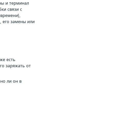
ны и терминал
бки связи с
 времени),
, его замены или
же есть
го заряжать от
но ли он в