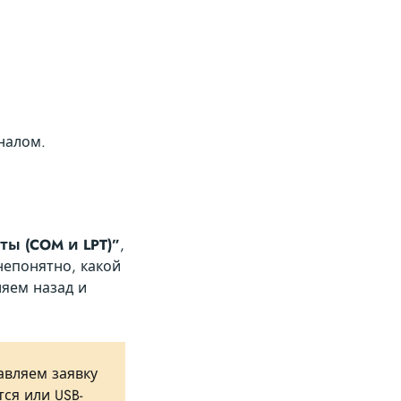
налом.
ты (COM и LPT)”
,
непонятно, какой
ляем назад и
авляем заявку
ся или USB-