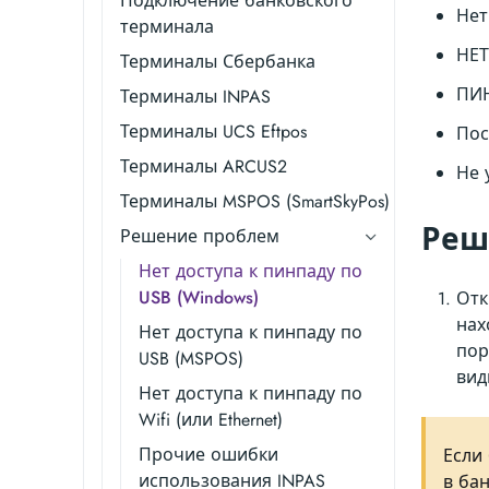
Подключение банковского
Нет
терминала
НЕТ
Терминалы Сбербанка
ПИН
Терминалы INPAS
Терминалы UCS Eftpos
Пос
Терминалы ARCUS2
Не 
Терминалы MSPOS (SmartSkyPos)
Реш
Решение проблем
Нет доступа к пинпаду по
USB (Windows)
Отк
нах
Нет доступа к пинпаду по
пор
USB (MSPOS)
вид
Нет доступа к пинпаду по
Wifi (или Ethernet)
Прочие ошибки
Если
использования INPAS
в ба