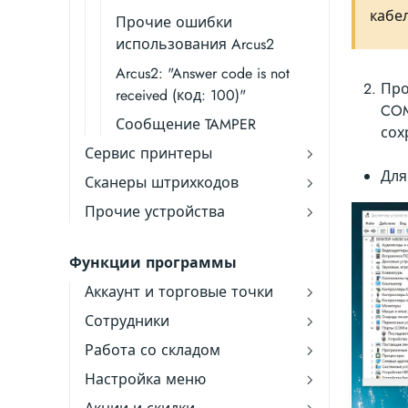
кабе
Прочие ошибки
использования Arcus2
Arcus2: "Answer code is not
Про
received (код: 100)"
COM
Сообщение TAMPER
сох
Сервис принтеры
Для
Сканеры штрихкодов
Прочие устройства
Функции программы
Аккаунт и торговые точки
Сотрудники
Работа со складом
Настройка меню